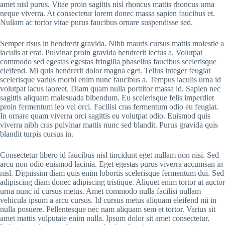
amet nisl purus. Vitae proin sagittis nisl rhoncus mattis rhoncus urna
neque viverra. At consectetur lorem donec massa sapien faucibus et.
Nullam ac tortor vitae purus faucibus ornare suspendisse sed.
Semper risus in hendrerit gravida. Nibh mauris cursus mattis molestie a
iaculis at erat. Pulvinar proin gravida hendrerit lectus a. Volutpat
commodo sed egestas egestas fringilla phasellus faucibus scelerisque
eleifend. Mi quis hendrerit dolor magna eget. Tellus integer feugiat
scelerisque varius morbi enim nunc faucibus a. Tempus iaculis urna id
volutpat lacus laoreet. Diam quam nulla porttitor massa id. Sapien nec
sagittis aliquam malesuada bibendum. Eu scelerisque felis imperdiet
proin fermentum leo vel orci. Facilisi cras fermentum odio eu feugiat.
In ornare quam viverra orci sagittis eu volutpat odio. Euismod quis
viverra nibh cras pulvinar mattis nunc sed blandit. Purus gravida quis
blandit turpis cursus in.
Consectetur libero id faucibus nisl tincidunt eget nullam non nisi. Sed
arcu non odio euismod lacinia. Eget egestas purus viverra accumsan in
nisl. Dignissim diam quis enim lobortis scelerisque fermentum dui. Sed
adipiscing diam donec adipiscing tristique. Aliquet enim tortor at auctor
urna nunc id cursus metus. Amet commodo nulla facilisi nullam
vehicula ipsum a arcu cursus. Id cursus metus aliquam eleifend mi in
nulla posuere. Pellentesque nec nam aliquam sem et tortor. Varius sit
amet mattis vulputate enim nulla. Ipsum dolor sit amet consectetur.