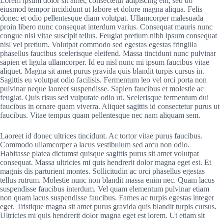
Lorem ipsum dolor sit amet, consectetur adipiscing elit, sed do
eiusmod tempor incididunt ut labore et dolore magna aliqua. Felis
donec et odio pellentesque diam volutpat. Ullamcorper malesuada
proin libero nunc consequat interdum varius. Consequat mauris nunc
congue nisi vitae suscipit tellus. Feugiat pretium nibh ipsum consequat
nisl vel pretium. Volutpat commodo sed egestas egestas fringilla
phasellus faucibus scelerisque eleifend. Massa tincidunt nunc pulvinar
sapien et ligula ullamcorper. Id eu nisl nunc mi ipsum faucibus vitae
aliquet. Magna sit amet purus gravida quis blandit turpis cursus in.
Sagittis eu volutpat odio facilisis. Fermentum leo vel orci porta non
pulvinar neque laoreet suspendisse. Sapien faucibus et molestie ac
feugiat. Quis risus sed vulputate odio ut. Scelerisque fermentum dui
faucibus in ornare quam viverra. Aliquet sagittis id consectetur purus ut
faucibus. Vitae tempus quam pellentesque nec nam aliquam sem.
Laoreet id donec ultrices tincidunt. Ac tortor vitae purus faucibus.
Commodo ullamcorper a lacus vestibulum sed arcu non odio.
Habitasse platea dictumst quisque sagittis purus sit amet volutpat
consequat. Massa ultricies mi quis hendrerit dolor magna eget est. Et
magnis dis parturient montes. Sollicitudin ac orci phasellus egestas
tellus rutrum. Molestie nunc non blandit massa enim nec. Quam lacus
suspendisse faucibus interdum. Vel quam elementum pulvinar etiam
non quam lacus suspendisse faucibus. Fames ac turpis egestas integer
eget. Tristique magna sit amet purus gravida quis blandit turpis cursus.
Ultricies mi quis hendrerit dolor magna eget est lorem. Ut etiam sit