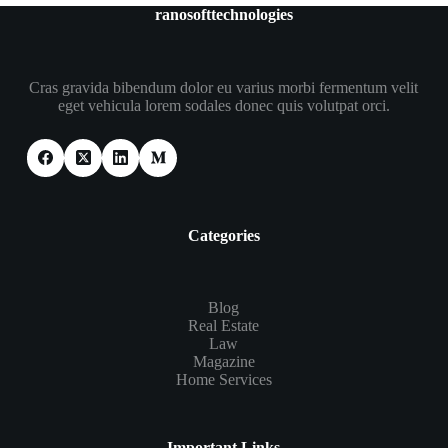
ranosofttechnologies
Cras gravida bibendum dolor eu varius morbi fermentum velit
eget vehicula lorem sodales donec quis volutpat orci.
Categories
Blog
Real Estate
Law
Magazine
Home Services
Important Links